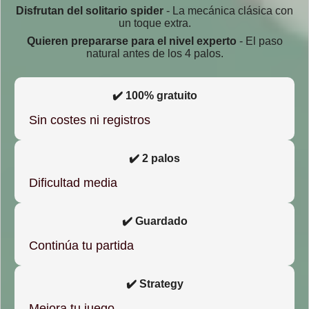
Disfrutan del solitario spider
- La mecánica clásica con
un toque extra.
Quieren prepararse para el nivel experto
- El paso
natural antes de los 4 palos.
✔️ 100% gratuito
Sin costes ni registros
✔️ 2 palos
Dificultad media
✔️ Guardado
Continúa tu partida
✔️ Strategy
Mejora tu juego