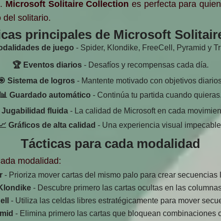
o.
Microsoft Solitaire Collection
es perfecta para quie
del solitario.
icas principales de Microsoft Solitair
odalidades de juego
- Spider, Klondike, FreeCell, Pyramid y T
🏆 Eventos diarios
- Desafíos y recompensas cada día.
🎯 Sistema de logros
- Mantente motivado con objetivos diarios
📊 Guardado automático
- Continúa tu partida cuando quieras
 Jugabilidad fluida
- La calidad de Microsoft en cada movimien
📈 Gráficos de alta calidad
- Una experiencia visual impecable
Tácticas para cada modalidad
cada modalidad:
r
- Prioriza mover cartas del mismo palo para crear secuencias 
Klondike
- Descubre primero las cartas ocultas en las columnas
ell
- Utiliza las celdas libres estratégicamente para mover secu
mid
- Elimina primero las cartas que bloquean combinaciones c