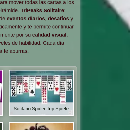
para mover todas las cartas a los
pirámide.
TriPeaks Solitaire
:
 de
eventos diarios
,
desafíos
y
icamente y te permite continuar
lmente por su
calidad visual
,
eles de habilidad. Cada día
 te aburras.
Solitario Spider Top Spiele