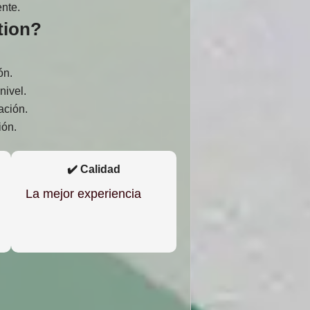
ente.
tion?
ón.
nivel.
ación.
ión.
✔️ Calidad
La mejor experiencia