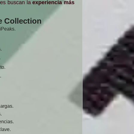
nes buscan la
experiencia más
e Collection
riPeaks.
.
.
to.
.
largas.
.
encias.
lave.