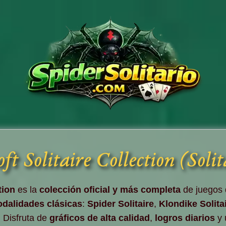
ft Solitaire Collection (Solit
tion
es la
colección oficial y más completa
de juegos d
dalidades clásicas
:
Spider Solitaire
,
Klondike Solita
. Disfruta de
gráficos de alta calidad
,
logros diarios
y 