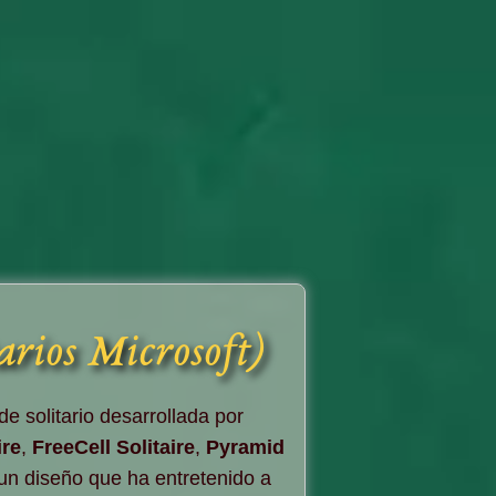
arios Microsoft)
e solitario desarrollada por
ire
,
FreeCell Solitaire
,
Pyramid
un diseño que ha entretenido a