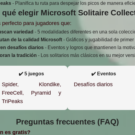
Peaks
- Planifica tu ruta para despejar los picos de manera efici
 qué elegir Microsoft Solitaire Collec
es perfecto para jugadores que:
scan variedad
- 5 modalidades diferentes en una sola colecci
utan de la calidad Microsoft
- Gráficos y jugabilidad de primer 
en desafíos diarios
- Eventos y logros que mantienen la motiv
oran la tradición
- Los solitarios más clásicos en su mejor vers
✔️ 5 juegos
✔️ Eventos
Spider, Klondike,
Desafíos diarios
FreeCell, Pyramid y
TriPeaks
Preguntas frecuentes (FAQ)
on es gratis?