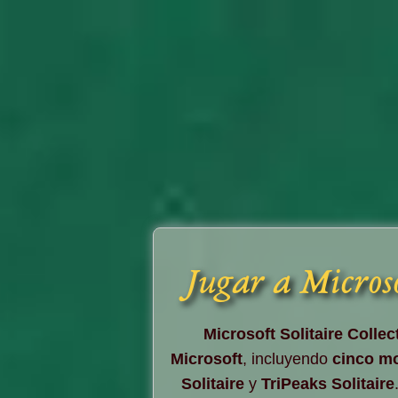
Jugar a Microso
Microsoft Solitaire Collec
Microsoft
, incluyendo
cinco mo
Solitaire
y
TriPeaks Solitaire