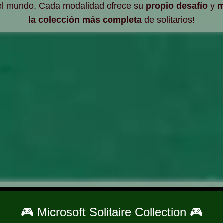
 el mundo. Cada modalidad ofrece su
propio desafío
y
m
la colección más completa
de solitarios!