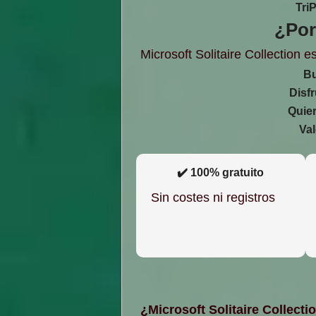
Tri
¿Por
Microsoft Solitaire Collection 
Bu
Disfr
Quier
Val
✔️ 100% gratuito
Sin costes ni registros
¿Microsoft Solitaire Collecti