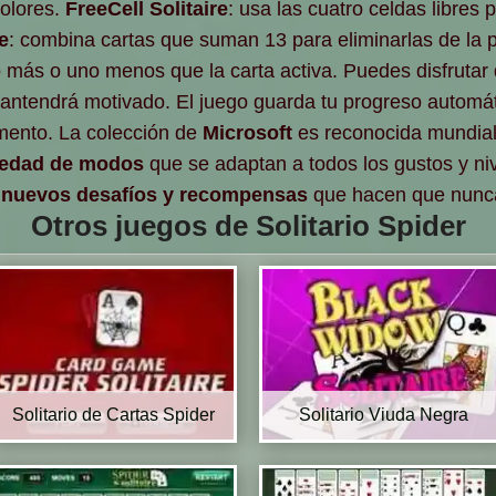
colores.
FreeCell Solitaire
: usa las cuatro celdas libres 
e
: combina cartas que suman 13 para eliminarlas de la 
 más o uno menos que la carta activa. Puedes disfrutar
ntendrá motivado. El juego guarda tu progreso automát
mento. La colección de
Microsoft
es reconocida mundia
iedad de modos
que se adaptan a todos los gustos y niv
s
nuevos desafíos y recompensas
que hacen que nunca
Otros juegos de Solitario Spider
Solitario de Cartas Spider
Solitario Viuda Negra