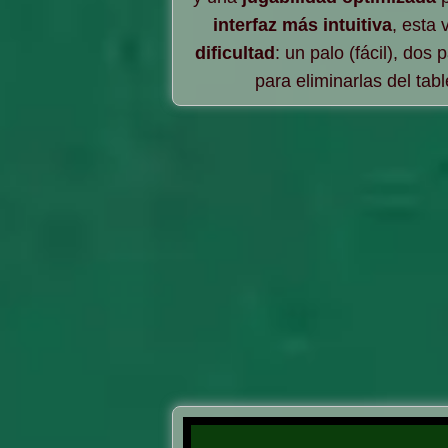
interfaz más intuitiva
, esta 
dificultad
: un palo (fácil), dos
para eliminarlas del tabl