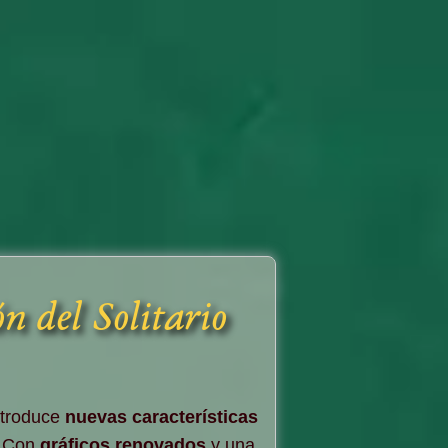
n del Solitario
ntroduce
nuevas características
. Con
gráficos renovados
y una