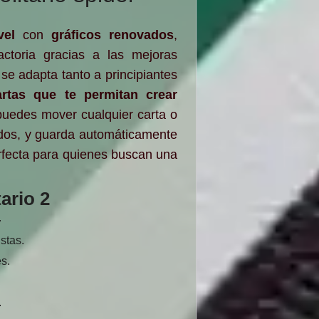
vel
con
gráficos renovados
,
actoria gracias a las mejoras
o se adapta tanto a principiantes
artas que te permitan crear
puedes mover cualquier carta o
ados, y guarda automáticamente
fecta para quienes buscan una
ario 2
.
stas.
s.
.