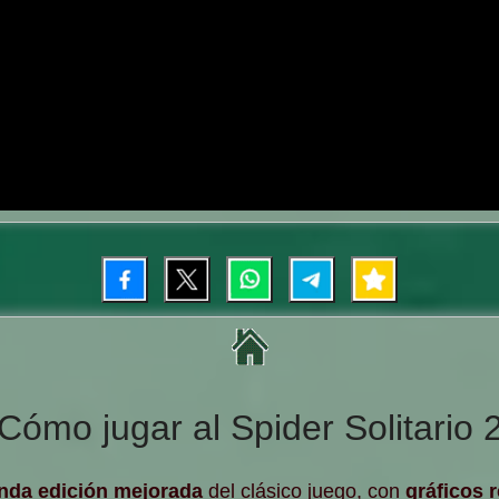
Cómo jugar al Spider Solitario 
nda edición mejorada
del clásico juego, con
gráficos 