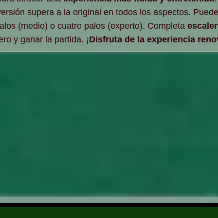
versión supera a la original en todos los aspectos. Puede
 palos (medio) o cuatro palos (experto). Completa
escaler
ero y ganar la partida. ¡
Disfruta de la experiencia ren