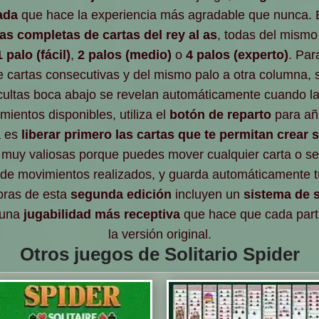
ada
que hace la experiencia más agradable que nunca. 
as completas de cartas del rey al as
, todas del mismo
1 palo (fácil)
,
2 palos (medio)
o
4 palos (experto)
. Par
e cartas consecutivas y del mismo palo a otra columna, 
 ocultas boca abajo se revelan automáticamente cuando l
ientos disponibles, utiliza el
botón de reparto
para aña
a es
liberar primero las cartas que te permitan crear
 muy valiosas porque puedes mover cualquier carta o se
o de movimientos realizados, y guarda automáticamente 
oras de esta
segunda edición
incluyen un
sistema de 
 una
jugabilidad más receptiva
que hace que cada parti
la versión original.
Otros juegos de Solitario Spider