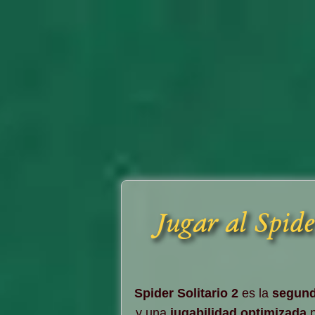
Jugar al Spide
Spider Solitario 2
es la
segund
y una
jugabilidad optimizada
p