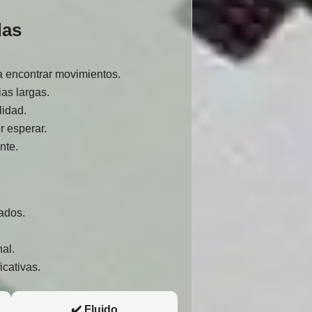
das
a encontrar movimientos.
as largas.
lidad.
r esperar.
nte.
zados.
.
al.
icativas.
✔️ Fluido