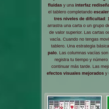
fluidas
y una
interfaz rediseñ
el tablero completando
escaler
tres niveles de dificultad
:
arrastra una carta o un grupo d
de valor superior. Las cartas
vacía. Cuando no tengas movim
tablero. Una estrategia básic
palo
. Las columnas vacías son
registra tu tiempo y númer
continuar más tarde. Las mej
efectos visuales mejorados
y