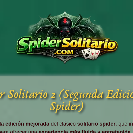
r Solitario 2 (Segunda Edició
Spider)
a edición mejorada
del clásico
solitario spider
, que i
ara ofrecer una
experiencia más fluida y entretenida