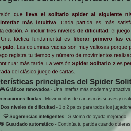
rsión que
lleva el solitario spider al siguiente ni
a
interfaz más intuitiva
. Cada partida es más satisf
 edición. Al incluir
tres niveles de dificultad
, el jueg
 Una táctica fundamental es
liberar primero las c
 palo
. Las columnas vacías son muy valiosas porque 
uego registra tu tiempo y número de movimientos realiz
ontinuar más tarde. La versión
Spider Solitario 2
es per
rada
del clásico juego de cartas.
terísticas principales del Spider Solit
🎮 Gráficos renovados
- Una interfaz más moderna y atractiva
nimaciones fluidas
- Movimientos de cartas más suaves y reali
 Dos niveles de dificultad
- 1 o 2 palos para todos los jugadore
💡 Sugerencias inteligentes
- Sistema de ayuda mejorado.
🎯 Guardado automático
- Continúa tu partida cuando quieras