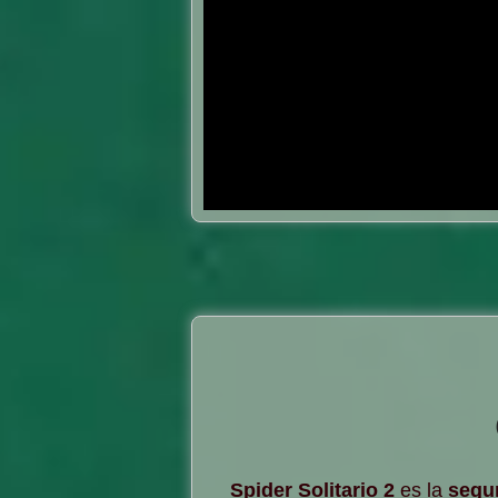
Spider Solitario 2
es la
segu