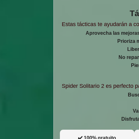
Tá
Estas tácticas te ayudarán a co
Aprovecha las mejoras
Prioriza 
Libe
No repar
Pie
Spider Solitario 2 es perfecto 
Busc
Va
Disfruta
✔️ 100% gratuito