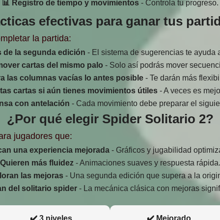
📊 Registro de tiempo y movimientos
- Controla tu progreso.
cticas efectivas para ganar tus parti
mpletar la partida:
 de la segunda edición
- El sistema de sugerencias te ayuda 
mover cartas del mismo palo
- Solo así podrás mover secuenci
ra las columnas vacías lo antes posible
- Te darán más flexibi
tas cartas si aún tienes movimientos útiles
- A veces es mejo
nsa con antelación
- Cada movimiento debe preparar el siguie
¿Por qué elegir Spider Solitario 2?
para jugadores que:
an una experiencia mejorada
- Gráficos y jugabilidad optimi
Quieren más fluidez
- Animaciones suaves y respuesta rápida
loran las mejoras
- Una segunda edición que supera a la origin
n del solitario spider
- La mecánica clásica con mejoras signif
✔️ 3 niveles
✔️ Mejorado