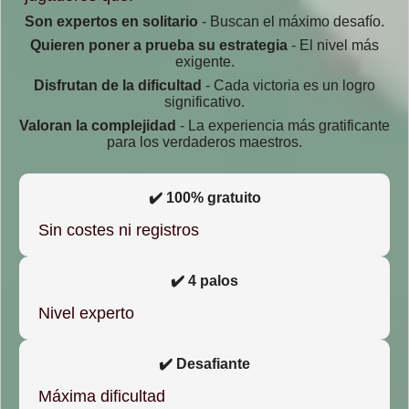
Son expertos en solitario
- Buscan el máximo desafío.
Quieren poner a prueba su estrategia
- El nivel más
exigente.
Disfrutan de la dificultad
- Cada victoria es un logro
significativo.
Valoran la complejidad
- La experiencia más gratificante
para los verdaderos maestros.
✔️ 100% gratuito
Sin costes ni registros
✔️ 4 palos
Nivel experto
✔️ Desafiante
Máxima dificultad